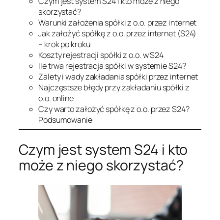
Czym jest system S24 i kto może z niego
skorzystać?
Warunki założenia spółki z o.o. przez internet
Jak założyć spółkę z o.o. przez internet (S24)
– krok po kroku
Koszty rejestracji spółki z o.o. w S24
Ile trwa rejestracja spółki w systemie S24?
Zalety i wady zakładania spółki przez internet
Najczęstsze błędy przy zakładaniu spółki z
o.o. online
Czy warto założyć spółkę z o.o. przez S24?
Podsumowanie
Czym jest system S24 i kto
może z niego skorzystać?