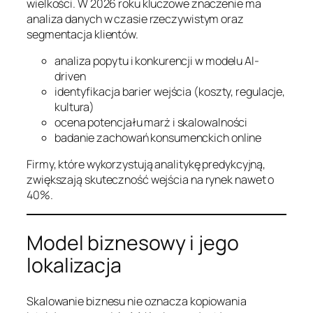
wielkości. W 2026 roku kluczowe znaczenie ma
analiza danych w czasie rzeczywistym oraz
segmentacja klientów.
analiza popytu i konkurencji w modelu AI-
driven
identyfikacja barier wejścia (koszty, regulacje,
kultura)
ocena potencjału marż i skalowalności
badanie zachowań konsumenckich online
Firmy, które wykorzystują analitykę predykcyjną,
zwiększają skuteczność wejścia na rynek nawet o
40%.
Model biznesowy i jego
lokalizacja
Skalowanie biznesu nie oznacza kopiowania