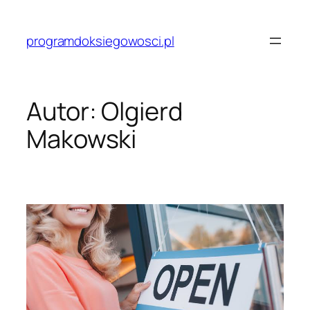
Przejdź
do
programdoksiegowosci.pl
treści
Autor:
Olgierd
Makowski