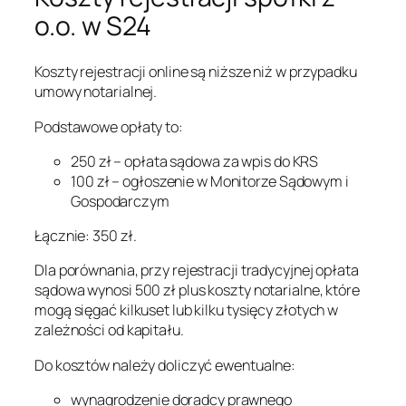
o.o. w S24
Koszty rejestracji online są niższe niż w przypadku
umowy notarialnej.
Podstawowe opłaty to:
250 zł – opłata sądowa za wpis do KRS
100 zł – ogłoszenie w Monitorze Sądowym i
Gospodarczym
Łącznie: 350 zł.
Dla porównania, przy rejestracji tradycyjnej opłata
sądowa wynosi 500 zł plus koszty notarialne, które
mogą sięgać kilkuset lub kilku tysięcy złotych w
zależności od kapitału.
Do kosztów należy doliczyć ewentualne:
wynagrodzenie doradcy prawnego