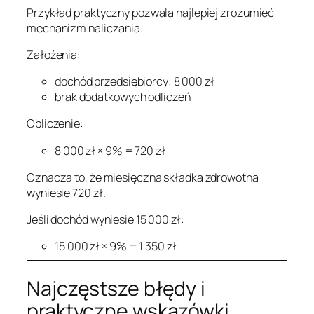
Przykład praktyczny pozwala najlepiej zrozumieć
mechanizm naliczania.
Założenia:
dochód przedsiębiorcy: 8 000 zł
brak dodatkowych odliczeń
Obliczenie:
8 000 zł × 9% = 720 zł
Oznacza to, że miesięczna składka zdrowotna
wyniesie 720 zł.
Jeśli dochód wyniesie 15 000 zł:
15 000 zł × 9% = 1 350 zł
Najczęstsze błędy i
praktyczne wskazówki