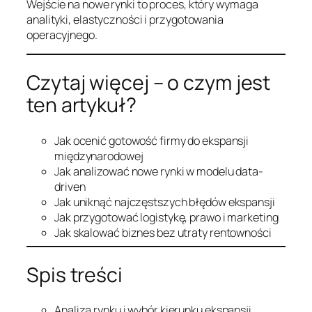
Wejście na nowe rynki to proces, który wymaga
analityki, elastyczności i przygotowania
operacyjnego.
Czytaj więcej – o czym jest
ten artykuł?
Jak ocenić gotowość firmy do ekspansji
międzynarodowej
Jak analizować nowe rynki w modelu data-
driven
Jak uniknąć najczęstszych błędów ekspansji
Jak przygotować logistykę, prawo i marketing
Jak skalować biznes bez utraty rentowności
Spis treści
Analiza rynku i wybór kierunku ekspansji