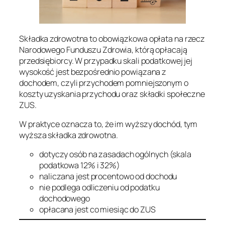
Składka zdrowotna to obowiązkowa opłata na rzecz
Narodowego Funduszu Zdrowia, którą opłacają
przedsiębiorcy. W przypadku skali podatkowej jej
wysokość jest bezpośrednio powiązana z
dochodem, czyli przychodem pomniejszonym o
koszty uzyskania przychodu oraz składki społeczne
ZUS.
W praktyce oznacza to, że im wyższy dochód, tym
wyższa składka zdrowotna.
dotyczy osób na zasadach ogólnych (skala
podatkowa 12% i 32%)
naliczana jest procentowo od dochodu
nie podlega odliczeniu od podatku
dochodowego
opłacana jest co miesiąc do ZUS