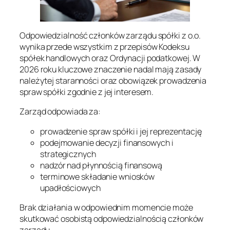
Odpowiedzialność członków zarządu spółki z o.o.
wynika przede wszystkim z przepisów Kodeksu
spółek handlowych oraz Ordynacji podatkowej. W
2026 roku kluczowe znaczenie nadal mają zasady
należytej staranności oraz obowiązek prowadzenia
spraw spółki zgodnie z jej interesem.
Zarząd odpowiada za:
prowadzenie spraw spółki i jej reprezentację
podejmowanie decyzji finansowych i
strategicznych
nadzór nad płynnością finansową
terminowe składanie wniosków
upadłościowych
Brak działania w odpowiednim momencie może
skutkować osobistą odpowiedzialnością członków
zarządu.