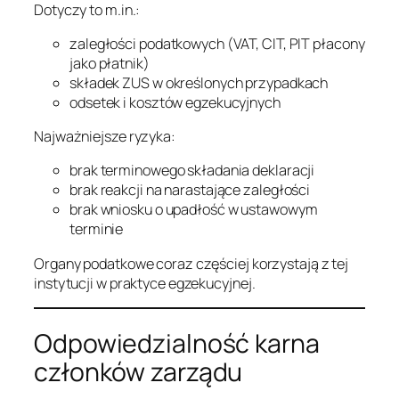
Dotyczy to m.in.:
zaległości podatkowych (VAT, CIT, PIT płacony
jako płatnik)
składek ZUS w określonych przypadkach
odsetek i kosztów egzekucyjnych
Najważniejsze ryzyka:
brak terminowego składania deklaracji
brak reakcji na narastające zaległości
brak wniosku o upadłość w ustawowym
terminie
Organy podatkowe coraz częściej korzystają z tej
instytucji w praktyce egzekucyjnej.
Odpowiedzialność karna
członków zarządu