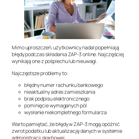
Mimo uproszczeń, użytkownicy nadal popełniają
błędy podczas składania ZAP-3 online. Najczęściej
wynikają one z pośpiechu lub nieuwagi.
Najczęstsze problemy to:
błędny numer rachunku bankowego
nieaktualny adres zamieszkania
brak podpisu elektronicznego
pominięcie wymaganych pól
wysłanie niekompletnego formularza
Warto pamiętać, że błędy w ZAP-3 mogą opóźnić
zwrot podatku lub aktualizację danych w systemie
administracji skarbowej.