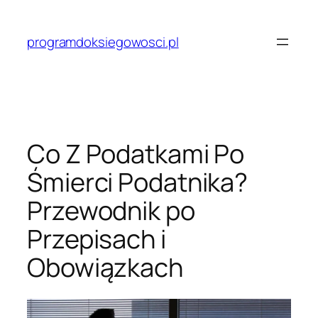
Przejdź
do
programdoksiegowosci.pl
treści
Co Z Podatkami Po
Śmierci Podatnika?
Przewodnik po
Przepisach i
Obowiązkach