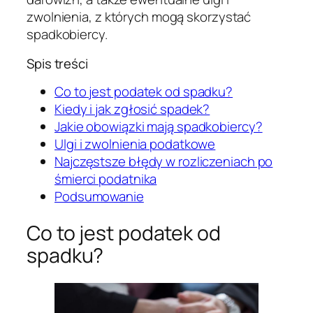
zwolnienia, z których mogą skorzystać
spadkobiercy.
Spis treści
Co to jest podatek od spadku?
Kiedy i jak zgłosić spadek?
Jakie obowiązki mają spadkobiercy?
Ulgi i zwolnienia podatkowe
Najczęstsze błędy w rozliczeniach po
śmierci podatnika
Podsumowanie
Co to jest podatek od
spadku?