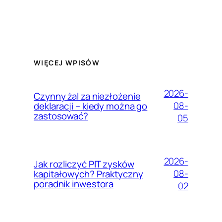
WIĘCEJ WPISÓW
2026-
Czynny żal za niezłożenie
08-
deklaracji – kiedy można go
zastosować?
05
2026-
Jak rozliczyć PIT zysków
08-
kapitałowych? Praktyczny
poradnik inwestora
02