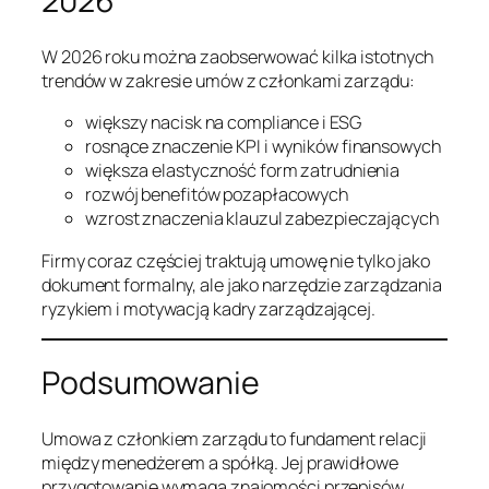
2026
W 2026 roku można zaobserwować kilka istotnych
trendów w zakresie umów z członkami zarządu:
większy nacisk na compliance i ESG
rosnące znaczenie KPI i wyników finansowych
większa elastyczność form zatrudnienia
rozwój benefitów pozapłacowych
wzrost znaczenia klauzul zabezpieczających
Firmy coraz częściej traktują umowę nie tylko jako
dokument formalny, ale jako narzędzie zarządzania
ryzykiem i motywacją kadry zarządzającej.
Podsumowanie
Umowa z członkiem zarządu to fundament relacji
między menedżerem a spółką. Jej prawidłowe
przygotowanie wymaga znajomości przepisów,