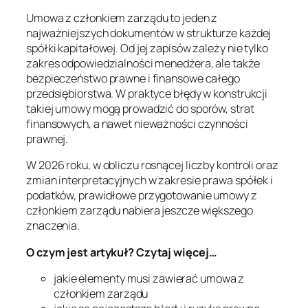
Umowa z członkiem zarządu to jeden z
najważniejszych dokumentów w strukturze każdej
spółki kapitałowej. Od jej zapisów zależy nie tylko
zakres odpowiedzialności menedżera, ale także
bezpieczeństwo prawne i finansowe całego
przedsiębiorstwa. W praktyce błędy w konstrukcji
takiej umowy mogą prowadzić do sporów, strat
finansowych, a nawet nieważności czynności
prawnej.
W 2026 roku, w obliczu rosnącej liczby kontroli oraz
zmian interpretacyjnych w zakresie prawa spółek i
podatków, prawidłowe przygotowanie umowy z
członkiem zarządu nabiera jeszcze większego
znaczenia.
O czym jest artykuł? Czytaj więcej…
jakie elementy musi zawierać umowa z
członkiem zarządu