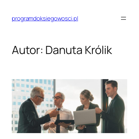
Przejdź
do
programdoksiegowosci.pl
treści
Autor:
Danuta Królik