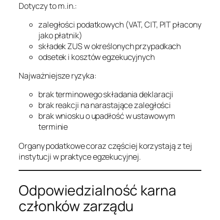
Dotyczy to m.in.:
zaległości podatkowych (VAT, CIT, PIT płacony
jako płatnik)
składek ZUS w określonych przypadkach
odsetek i kosztów egzekucyjnych
Najważniejsze ryzyka:
brak terminowego składania deklaracji
brak reakcji na narastające zaległości
brak wniosku o upadłość w ustawowym
terminie
Organy podatkowe coraz częściej korzystają z tej
instytucji w praktyce egzekucyjnej.
Odpowiedzialność karna
członków zarządu