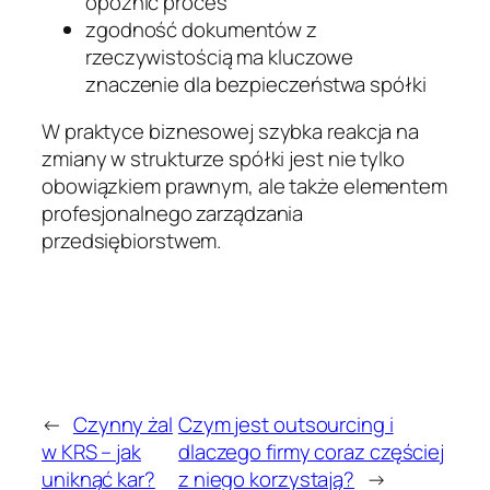
opóźnić proces
zgodność dokumentów z
rzeczywistością ma kluczowe
znaczenie dla bezpieczeństwa spółki
W praktyce biznesowej szybka reakcja na
zmiany w strukturze spółki jest nie tylko
obowiązkiem prawnym, ale także elementem
profesjonalnego zarządzania
przedsiębiorstwem.
←
Czynny żal
Czym jest outsourcing i
w KRS – jak
dlaczego firmy coraz częściej
uniknąć kar?
z niego korzystają?
→