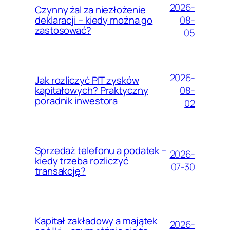
2026-
Czynny żal za niezłożenie
08-
deklaracji – kiedy można go
zastosować?
05
2026-
Jak rozliczyć PIT zysków
08-
kapitałowych? Praktyczny
poradnik inwestora
02
Sprzedaż telefonu a podatek –
2026-
kiedy trzeba rozliczyć
07-30
transakcję?
Kapitał zakładowy a majątek
2026-