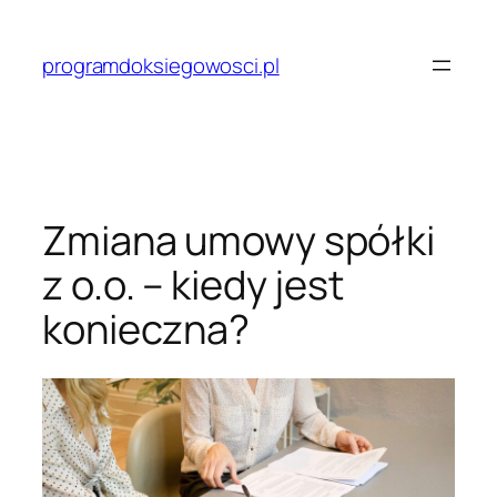
Przejdź
do
programdoksiegowosci.pl
treści
Zmiana umowy spółki
z o.o. – kiedy jest
konieczna?