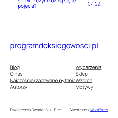
spółki – czym różnią się te
07-22
pojęcia?
programdoksiegowosci.pl
Blog
Wydarzenia
O nas
Sklep
Najczęściej zadawane pytania
Wzorce
Autorzy
Motywy
Dwadzieścia Dwadzieścia-Pięć
Stworzone z
WordPress