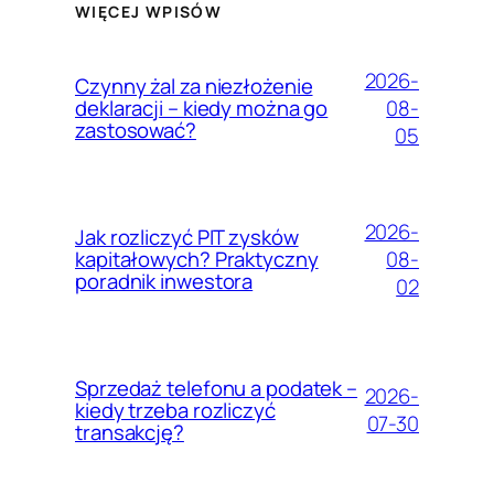
WIĘCEJ WPISÓW
2026-
Czynny żal za niezłożenie
08-
deklaracji – kiedy można go
zastosować?
05
2026-
Jak rozliczyć PIT zysków
08-
kapitałowych? Praktyczny
poradnik inwestora
02
Sprzedaż telefonu a podatek –
2026-
kiedy trzeba rozliczyć
07-30
transakcję?