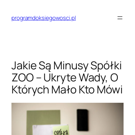
Przejdź
do
programdoksiegowosci.pl
treści
Jakie Są Minusy Spółki
ZOO – Ukryte Wady, O
Których Mało Kto Mówi