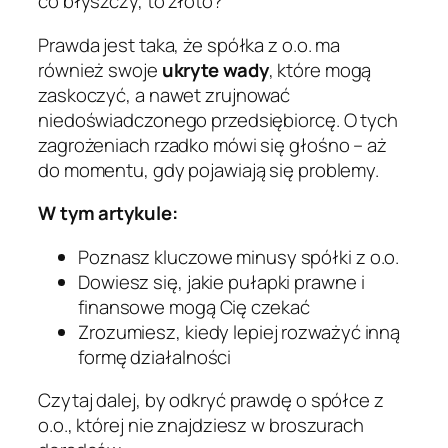
co błyszczy, to złoto?
Prawda jest taka, że spółka z o.o. ma
również swoje
ukryte wady
, które mogą
zaskoczyć, a nawet zrujnować
niedoświadczonego przedsiębiorcę. O tych
zagrożeniach rzadko mówi się głośno – aż
do momentu, gdy pojawiają się problemy.
W tym artykule:
Poznasz kluczowe minusy spółki z o.o.
Dowiesz się, jakie pułapki prawne i
finansowe mogą Cię czekać
Zrozumiesz, kiedy lepiej rozważyć inną
formę działalności
Czytaj dalej, by odkryć prawdę o spółce z
o.o., której nie znajdziesz w broszurach