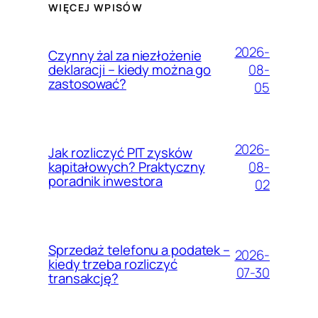
WIĘCEJ WPISÓW
2026-
Czynny żal za niezłożenie
08-
deklaracji – kiedy można go
zastosować?
05
2026-
Jak rozliczyć PIT zysków
08-
kapitałowych? Praktyczny
poradnik inwestora
02
Sprzedaż telefonu a podatek –
2026-
kiedy trzeba rozliczyć
07-30
transakcję?