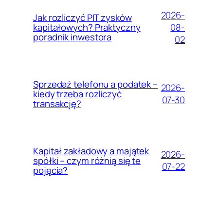
2026-
Jak rozliczyć PIT zysków
08-
kapitałowych? Praktyczny
poradnik inwestora
02
Sprzedaż telefonu a podatek –
2026-
kiedy trzeba rozliczyć
07-30
transakcję?
Kapitał zakładowy a majątek
2026-
spółki – czym różnią się te
07-22
pojęcia?