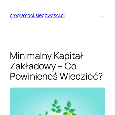
Przejdź
do
programdoksiegowosci.pl
treści
Minimalny Kapitał
Zakładowy – Co
Powinieneś Wiedzieć?