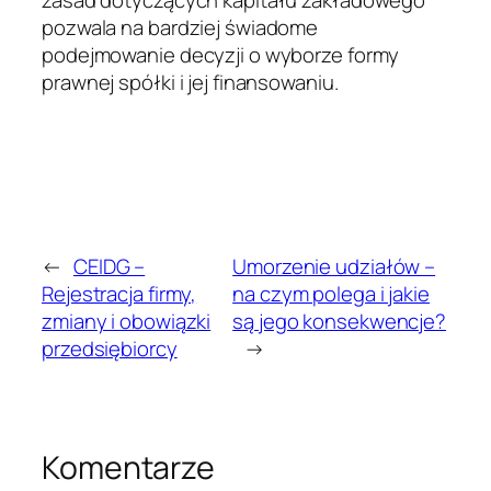
zasad dotyczących kapitału zakładowego
pozwala na bardziej świadome
podejmowanie decyzji o wyborze formy
prawnej spółki i jej finansowaniu.
←
CEIDG –
Umorzenie udziałów –
Rejestracja firmy,
na czym polega i jakie
zmiany i obowiązki
są jego konsekwencje?
przedsiębiorcy
→
Komentarze