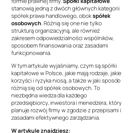
formie prawnej firmy.
Spółki kapitałowe
stanowią jedną z dwóch głównych kategorii
spółek prawa handlowego, obok
spółek
osobowych
. Różnią się one nie tylko
strukturą organizacyjną, ale również
zakresem odpowiedzialności wspólników,
sposobem finansowania oraz zasadami
funkcjonowania.
W tym artykule wyjaśniamy, czym są spółki
kapitałowe w Polsce, jakie mają rodzaje, jakie
korzyści i ryzyka niosą, a także w jaki sposób
różnią się od spółek osobowych. To
niezbędna wiedza dla każdego
przedsiębiorcy, inwestora i menedżera, który
planuje rozwój firmy w zgodzie z przepisami i
zasadami efektywnego zarządzania.
W artykule znajdziesz: