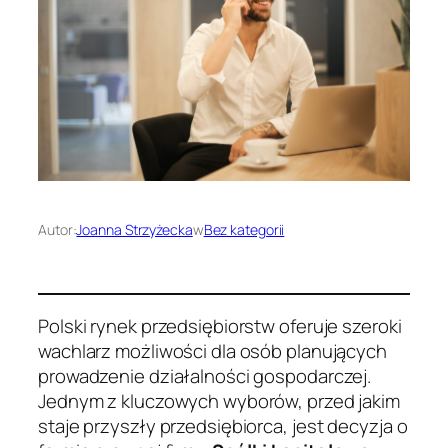
Autor:
Joanna Strzyżecka
w
Bez kategorii
Polski rynek przedsiębiorstw oferuje szeroki
wachlarz możliwości dla osób planujących
prowadzenie działalności gospodarczej.
Jednym z kluczowych wyborów, przed jakim
staje przyszły przedsiębiorca, jest decyzja o