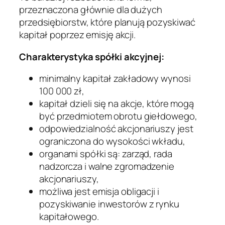
przeznaczona głównie dla dużych
przedsiębiorstw, które planują pozyskiwać
kapitał poprzez emisję akcji.
Charakterystyka spółki akcyjnej:
minimalny kapitał zakładowy wynosi
100 000 zł,
kapitał dzieli się na akcje, które mogą
być przedmiotem obrotu giełdowego,
odpowiedzialność akcjonariuszy jest
ograniczona do wysokości wkładu,
organami spółki są: zarząd, rada
nadzorcza i walne zgromadzenie
akcjonariuszy,
możliwa jest emisja obligacji i
pozyskiwanie inwestorów z rynku
kapitałowego.