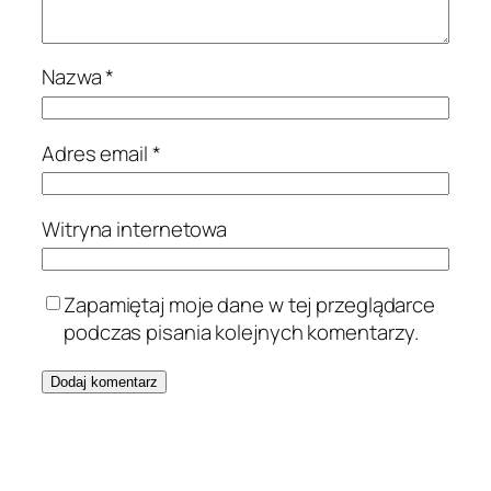
Nazwa
*
Adres email
*
Witryna internetowa
Zapamiętaj moje dane w tej przeglądarce
podczas pisania kolejnych komentarzy.