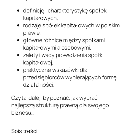
definicję i charakterystykę spółek
kapitałowych,
rodzaje spółek kapitałowych w polskim
prawie,
główne różnice między spółkami
kapitałowymi a osobowymi,
zalety i wady prowadzenia spółki
kapitałowej,
praktyczne wskazówki dla
przedsiębiorców wybierających formę
działalności.
Czytaj dalej, by poznać, jak wybrać
najlepszą strukturę prawną dla swojego
biznesu…
Spis treści