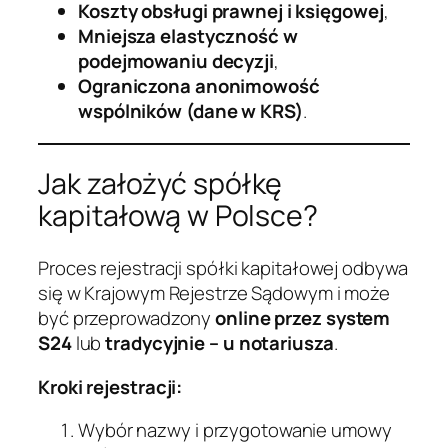
Koszty obsługi prawnej i księgowej
,
Mniejsza elastyczność w
podejmowaniu decyzji
,
Ograniczona anonimowość
wspólników (dane w KRS)
.
Jak założyć spółkę
kapitałową w Polsce?
Proces rejestracji spółki kapitałowej odbywa
się w Krajowym Rejestrze Sądowym i może
być przeprowadzony
online przez system
S24
lub
tradycyjnie – u notariusza
.
Kroki rejestracji:
Wybór nazwy i przygotowanie umowy