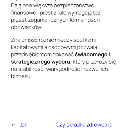
Dają one większe bezpieczeństwo
finansowe i prestiż, ale wymagają też
przestrzegania licznych formalności i
obowiązków.
Znajomość różnic między spółkami
kapitałowymi a osobowymi pozwala
przedsiębiorcom dokonać
świadomego i
strategicznego wyboru
, który przełoży się
na stabilność, wiarygodność i rozwój ich
biznesu.
←
Jak
Czy składka zdrowotna